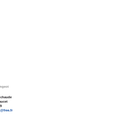
ngeot
e chaude
aucet
39
@free.fr