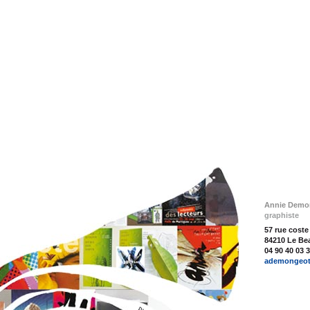
Annie Demo
graphiste
57 rue cost
84210 Le Be
04 90 40 03 
ademongeot